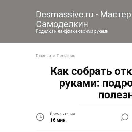
Перейти
к
Desmassive.ru - Мастер
контенту
Самоделкин
Поделки и лайфхаки своими руками
Главная
»
Полезное
Как собрать от
руками: подр
полез
Время чтения
16 мин.