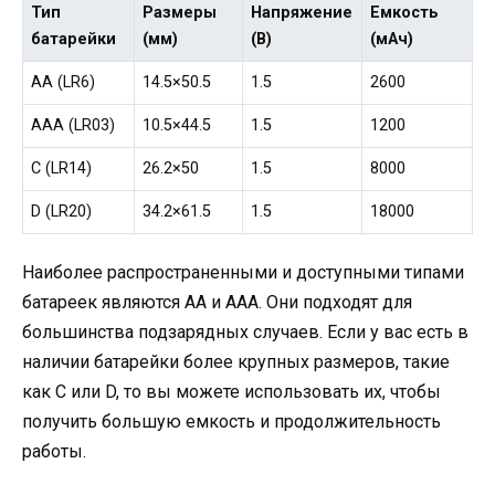
Тип
Размеры
Напряжение
Емкость
батарейки
(мм)
(В)
(мАч)
AA (LR6)
14.5×50.5
1.5
2600
AAA (LR03)
10.5×44.5
1.5
1200
C (LR14)
26.2×50
1.5
8000
D (LR20)
34.2×61.5
1.5
18000
Наиболее распространенными и доступными типами
батареек являются AA и AAA. Они подходят для
большинства подзарядных случаев. Если у вас есть в
наличии батарейки более крупных размеров, такие
как C или D, то вы можете использовать их, чтобы
получить большую емкость и продолжительность
работы.