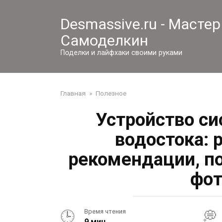
Перейти
к
Desmassive.ru - Мастер
контенту
Самоделкин
Поделки и лайфхаки своими руками
Главная
»
Полезное
Устройство си
водостока: 
рекомендации, п
фот
Время чтения
9 мин.