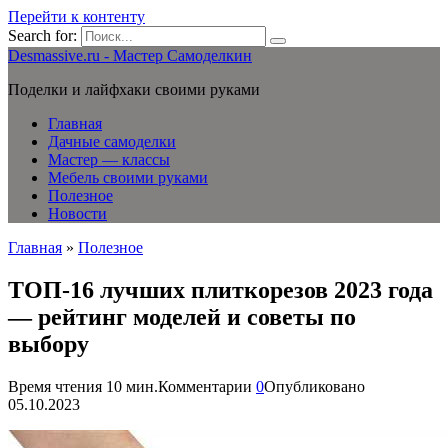
Перейти к контенту
Search for:
Desmassive.ru - Мастер Самоделкин
Поделки и лайфхаки своими руками
Главная
Дачные самоделки
Мастер — классы
Мебель своими руками
Полезное
Новости
Главная
»
Полезное
ТОП-16 лучших плиткорезов 2023 года
— рейтинг моделей и советы по
выбору
Время чтения
10 мин.
Комментарии
0
Опубликовано
05.10.2023