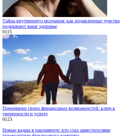
Тайна внутреннего молчания: как подавленные чувства
подрывают ваше здоровье
0
115
Понимание своих финансовых возможностей: ключ к
уверенности и успеху
0
123
Новые кадры в парламенте: кто стал заместителями
руководителя финансового комитета