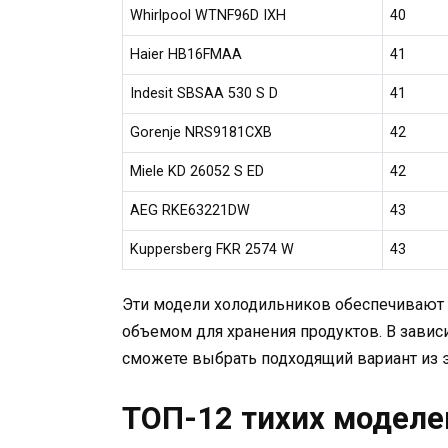
Whirlpool WTNF96D IXH
40
Haier HB16FMAA
41
Indesit SBSAA 530 S D
41
Gorenje NRS9181CXB
42
Miele KD 26052 S ED
42
AEG RKE63221DW
43
Kuppersberg FKR 2574 W
43
Эти модели холодильников обеспечивают
объемом для хранения продуктов. В завис
сможете выбрать подходящий вариант из э
ТОП-12 тихих моделе