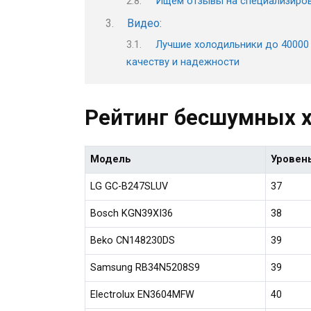
Ищем отзывы на специализиро
Видео:
Лучшие холодильники до 40000 
качеству и надежности
Рейтинг бесшумных 
Модель
Уровен
LG GC-B247SLUV
37
Bosch KGN39XI36
38
Beko CN148230DS
39
Samsung RB34N5208S9
39
Electrolux EN3604MFW
40