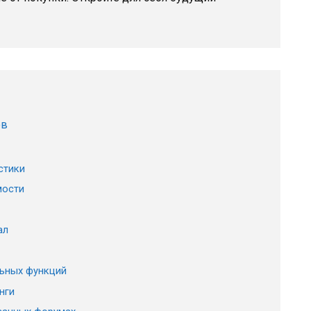
ов
стики
мости
ал
ьных функций
нги