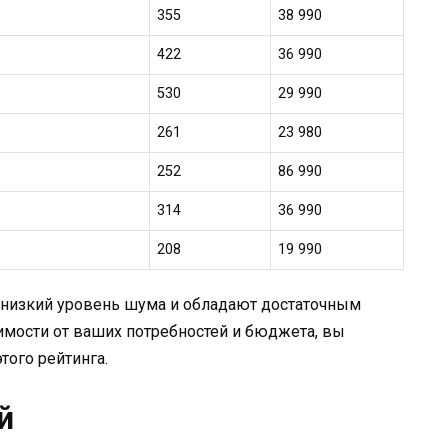
355
38 990
422
36 990
530
29 990
261
23 980
252
86 990
314
36 990
208
19 990
 низкий уровень шума и обладают достаточным
имости от ваших потребностей и бюджета, вы
того рейтинга.
й