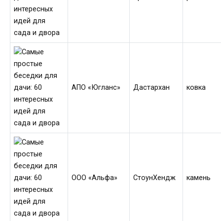
АПО «Югланс»
Дастархан
ковка
ООО «Альфа»
СтоунХендж
камень