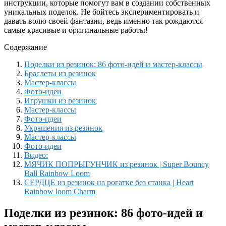
инструкции, которые помогут вам в создании собственных
уникальных поделок. Не бойтесь экспериментировать и
давать волю своей фантазии, ведь именно так рождаются
самые красивые и оригинальные работы!
Содержание
Поделки из резинок: 86 фото-идей и мастер-классы
Браслеты из резинок
Мастер-классы
Фото-идеи
Игрушки из резинок
Мастер-классы
Фото-идеи
Украшения из резинок
Мастер-классы
Фото-идеи
Видео:
МЯЧИК ПОПРЫГУНЧИК из резинок | Super Bouncy
Ball Rainbow Loom
СЕРДЦЕ из резинок на рогатке без станка | Heart
Rainbow loom Charm
Поделки из резинок: 86 фото-идей и