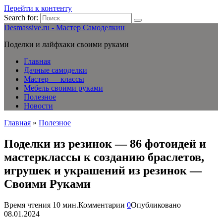
Перейти к контенту
Search for:
Desmassive.ru - Мастер Самоделкин
Поделки и лайфхаки своими руками
Главная
Дачные самоделки
Мастер — классы
Мебель своими руками
Полезное
Новости
Главная
»
Полезное
Поделки из резинок — 86 фотоидей и
мастерклассы к созданию браслетов,
игрушек и украшений из резинок —
Своими Руками
Время чтения
10 мин.
Комментарии
0
Опубликовано
08.01.2024