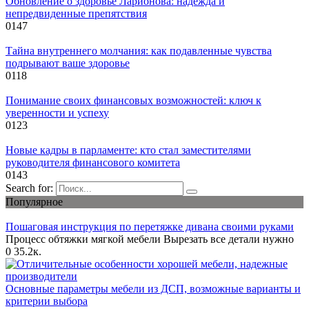
Обновление о здоровье Ларионова: надежда и
непредвиденные препятствия
0
147
Тайна внутреннего молчания: как подавленные чувства
подрывают ваше здоровье
0
118
Понимание своих финансовых возможностей: ключ к
уверенности и успеху
0
123
Новые кадры в парламенте: кто стал заместителями
руководителя финансового комитета
0
143
Search for:
Популярное
Пошаговая инструкция по перетяжке дивана своими руками
Процесс обтяжки мягкой мебели Вырезать все детали нужно
0
35.2к.
Основные параметры мебели из ДСП, возможные варианты и
критерии выбора