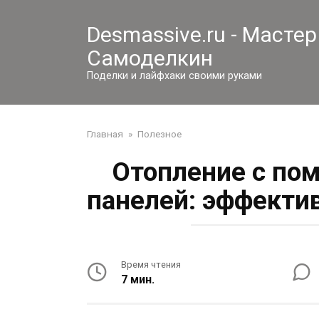
Перейти
к
Desmassive.ru - Мастер
контенту
Самоделкин
Поделки и лайфхаки своими руками
Главная
»
Полезное
Отопление с по
панелей: эффекти
Время чтения
7 мин.