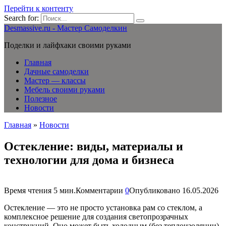
Перейти к контенту
Search for:
Desmassive.ru - Мастер Самоделкин
Поделки и лайфхаки своими руками
Главная
Дачные самоделки
Мастер — классы
Мебель своими руками
Полезное
Новости
Главная
»
Новости
Остекление: виды, материалы и
технологии для дома и бизнеса
Время чтения
5 мин.
Комментарии
0
Опубликовано
16.05.2026
Остекление — это не просто установка рам со стеклом, а
комплексное решение для создания светопрозрачных
конструкций. Оно может быть холодным (без теплоизоляции)