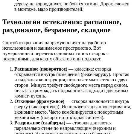
дереву, не корродирует, не боится химии. Дорог, сложен
в монтаже, мало производителей.
Технологии остекления: распашное,
раздвижное, безрамное, складное
Способ открывания напрямую влияет на удобство
использования и занимаемое пространство. Вот
нумерованный перечень основных типов створок с
пояснениями, для каких объектов они подходят.
Распашное (поворотное)
— классика: створка
открывается внутрь помещения (реже наружу). Простая
и надёжная конструкция, позволяет мыть стекло с двух
сторон. Минус: требует свободного места перед окном,
нельзя загромождать подоконник. Подходит для жилых
комнат, кухонь.
Откидное (фрамужное)
— створка наклоняется внутрь
сверху (как форточка). Используется для проветривания,
экономит место. Часто комбинируется с поворотным
механизмом (поворотно-откидная система).
Раздвижное (слайдеры)
— створки двигаются
параллельно стене по направляющим (верхним и
нижним). Экономит пространство на балконах,