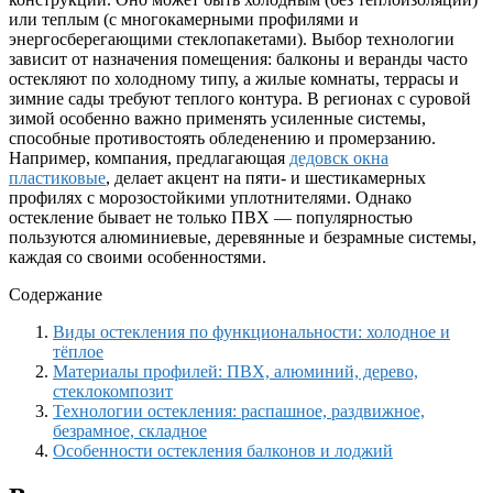
или теплым (с многокамерными профилями и
энергосберегающими стеклопакетами). Выбор технологии
зависит от назначения помещения: балконы и веранды часто
остекляют по холодному типу, а жилые комнаты, террасы и
зимние сады требуют теплого контура. В регионах с суровой
зимой особенно важно применять усиленные системы,
способные противостоять обледенению и промерзанию.
Например, компания, предлагающая
дедовск окна
пластиковые
, делает акцент на пяти- и шестикамерных
профилях с морозостойкими уплотнителями. Однако
остекление бывает не только ПВХ — популярностью
пользуются алюминиевые, деревянные и безрамные системы,
каждая со своими особенностями.
Содержание
Виды остекления по функциональности: холодное и
тёплое
Материалы профилей: ПВХ, алюминий, дерево,
стеклокомпозит
Технологии остекления: распашное, раздвижное,
безрамное, складное
Особенности остекления балконов и лоджий