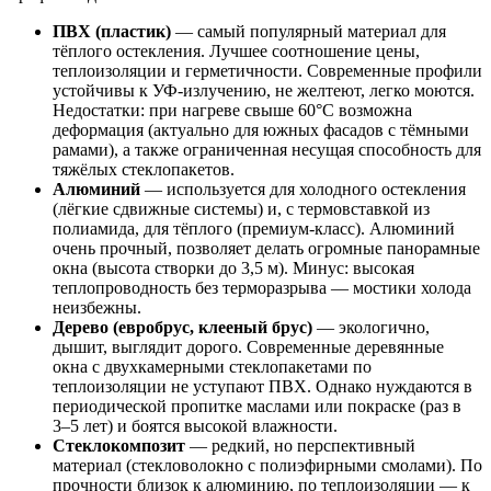
ПВХ (пластик)
— самый популярный материал для
тёплого остекления. Лучшее соотношение цены,
теплоизоляции и герметичности. Современные профили
устойчивы к УФ-излучению, не желтеют, легко моются.
Недостатки: при нагреве свыше 60°C возможна
деформация (актуально для южных фасадов с тёмными
рамами), а также ограниченная несущая способность для
тяжёлых стеклопакетов.
Алюминий
— используется для холодного остекления
(лёгкие сдвижные системы) и, с термовставкой из
полиамида, для тёплого (премиум-класс). Алюминий
очень прочный, позволяет делать огромные панорамные
окна (высота створки до 3,5 м). Минус: высокая
теплопроводность без терморазрыва — мостики холода
неизбежны.
Дерево (евробрус, клееный брус)
— экологично,
дышит, выглядит дорого. Современные деревянные
окна с двухкамерными стеклопакетами по
теплоизоляции не уступают ПВХ. Однако нуждаются в
периодической пропитке маслами или покраске (раз в
3–5 лет) и боятся высокой влажности.
Стеклокомпозит
— редкий, но перспективный
материал (стекловолокно с полиэфирными смолами). По
прочности близок к алюминию, по теплоизоляции — к