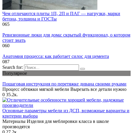
Чем отличаются плиты 1П, 2П и ПАГ — нагрузки, марки
бетона, толщина и ГОСТы
0
65
Ревизионные люки для дома: скрытый функционал, о котором
стоит знать
0
60
Анатомия процесса: как работает силос для цемента
0
87
Search for:
Популярное
Пошаговая инструкция по перетяжке дивана своими руками
Процесс обтяжки мягкой мебели Вырезать все детали нужно
0
35.2к.
Основные параметры мебели из ДСП, возможные варианты и
критерии выбора
Материалы Изделия для меблировки класса в школе
производятся
0
27.2к.