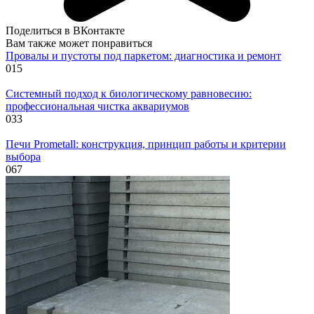
Поделиться в ВКонтакте
Вам также может понравиться
Провалы и пустоты под паркетом: диагностика и ремонт
0
15
Системный подход к биологическому равновесию:
профессиональная чистка аквариумов
0
33
Печи Prometall: конструкция, принцип работы и критерии
выбора
0
67