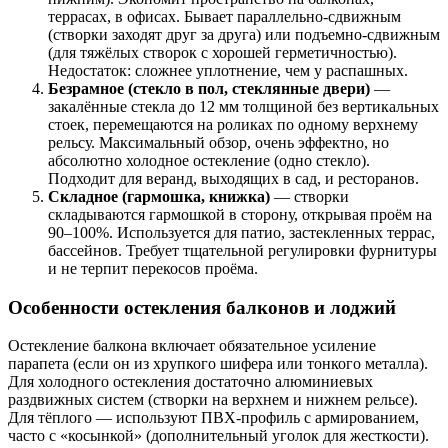
террасах, в офисах. Бывает параллельно-сдвижным
(створки заходят друг за друга) или подъемно-сдвижным
(для тяжёлых створок с хорошей герметичностью).
Недостаток: сложнее уплотнение, чем у распашных.
Безрамное (стекло в пол, стеклянные двери)
—
закалённые стекла до 12 мм толщиной без вертикальных
стоек, перемещаются на роликах по одному верхнему
рельсу. Максимальный обзор, очень эффектно, но
абсолютно холодное остекление (одно стекло).
Подходит для веранд, выходящих в сад, и ресторанов.
Складное (гармошка, книжка)
— створки
складываются гармошкой в сторону, открывая проём на
90–100%. Используется для патио, застекленных террас,
бассейнов. Требует тщательной регулировки фурнитуры
и не терпит перекосов проёма.
Особенности остекления балконов и лоджий
Остекление балкона включает обязательное усиление
парапета (если он из хрупкого шифера или тонкого металла).
Для холодного остекления достаточно алюминиевых
раздвижных систем (створки на верхнем и нижнем рельсе).
Для тёплого — используют ПВХ-профиль с армированием,
часто с «косынкой» (дополнительный уголок для жесткости).