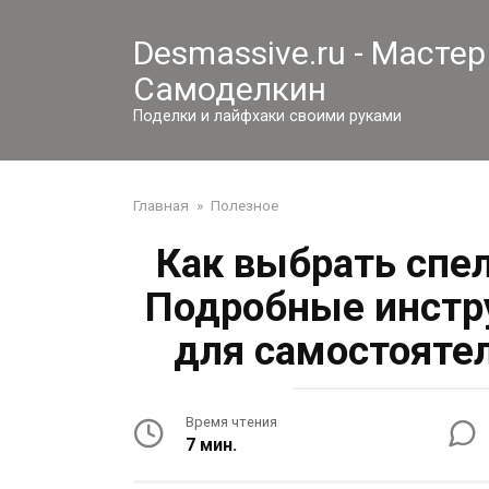
Перейти
к
Desmassive.ru - Мастер
контенту
Самоделкин
Поделки и лайфхаки своими руками
Главная
»
Полезное
Как выбрать спе
Подробные инстр
для самостояте
Время чтения
7 мин.