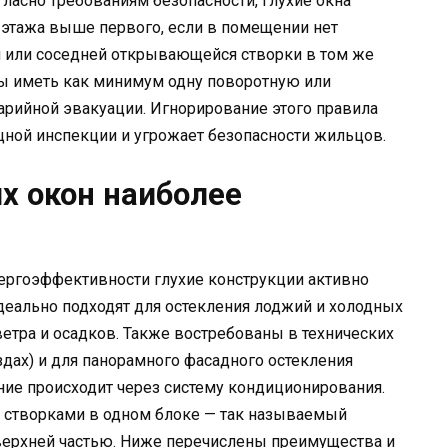
гласно требованиям безопасности, глухие окна
 этажа выше первого, если в помещении нет
и или соседней открывающейся створки в том же
ны иметь как минимум одну поворотную или
арийной эвакуации. Игнорирование этого правила
ной инспекции и угрожает безопасности жильцов.
х окон наиболее
нергоэффективности глухие конструкции активно
деально подходят для остекления лоджий и холодных
 ветра и осадков. Также востребованы в технических
дах) и для панорамного фасадного остекления
ние происходит через систему кондиционирования.
 створками в одном блоке — так называемый
 верхней частью. Ниже перечислены преимущества и