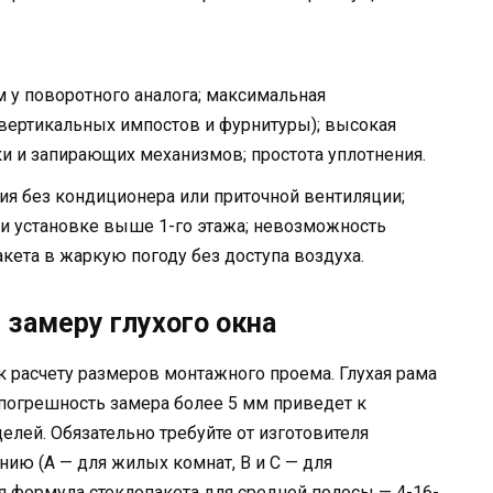
м у поворотного аналога; максимальная
вертикальных импостов и фурнитуры); высокая
ки и запирающих механизмов; простота уплотнения.
я без кондиционера или приточной вентиляции;
и установке выше 1-го этажа; невозможность
акета в жаркую погоду без доступа воздуха.
 замеру глухого окна
к расчету размеров монтажного проема. Глухая рама
 погрешность замера более 5 мм приведет к
лей. Обязательно требуйте от изготовителя
нию (А — для жилых комнат, В и С — для
 формула стеклопакета для средней полосы — 4-16-