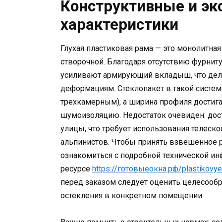
Конструктивные и э
характеристики
Глухая пластиковая рама — это монолитна
створочной. Благодаря отсутствию фурнит
усиливают армирующий вкладыш, что дел
деформациям. Стеклопакет в такой систе
трехкамерным), а ширина профиля достига
шумоизоляцию. Недостаток очевиден: дос
улицы, что требует использования телес
альпинистов. Чтобы принять взвешенное р
ознакомиться с подробной технической и
ресурсе
https://готовыеокна.рф/plastikovye
перед заказом следует оценить целесооб
остекления в конкретном помещении.