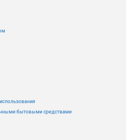
ом
 использования
ычными бытовыми средствами