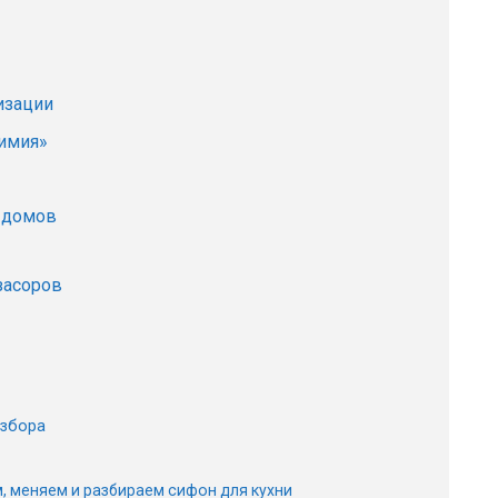
изации
имия»
 домов
засоров
азбора
м, меняем и разбираем сифон для кухни