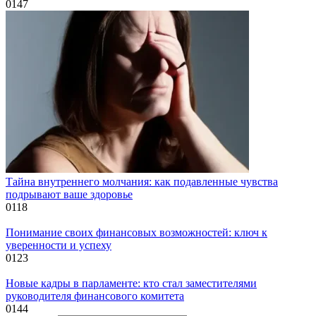
0
147
Тайна внутреннего молчания: как подавленные чувства
подрывают ваше здоровье
0
118
Понимание своих финансовых возможностей: ключ к
уверенности и успеху
0
123
Новые кадры в парламенте: кто стал заместителями
руководителя финансового комитета
0
144