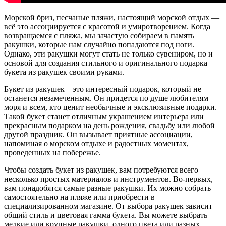
Морской бриз, песчаные пляжи, настоящий морской отдых —
всё это ассоциируется с красотой и умиротворением. Когда
возвращаемся с пляжа, мы зачастую собираем в память
ракушки, которые нам случайно попадаются под ноги.
Однако, эти ракушки могут стать не только сувениром, но и
основой для создания стильного и оригинального подарка —
букета из ракушек своими руками.
Букет из ракушек – это интересный подарок, который не
останется незамеченным. Он придется по душе любителям
моря и всем, кто ценит необычные и эксклюзивные подарки.
Такой букет станет отличным украшением интерьера или
прекрасным подарком на день рождения, свадьбу или любой
другой праздник. Он вызывает приятные ассоциации,
напоминая о морском отдыхе и радостных моментах,
проведенных на побережье.
Чтобы создать букет из ракушек, вам потребуются всего
несколько простых материалов и инструментов. Во-первых,
вам понадобятся самые разные ракушки. Их можно собрать
самостоятельно на пляже или приобрести в
специализированном магазине. От выбора ракушек зависит
общий стиль и цветовая гамма букета. Вы можете выбрать
мелкие или крупные ракушки, одного цвета или разных