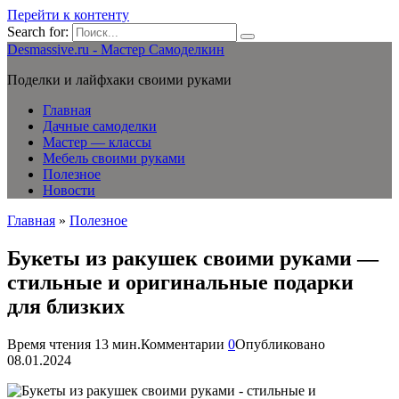
Перейти к контенту
Search for:
Desmassive.ru - Мастер Самоделкин
Поделки и лайфхаки своими руками
Главная
Дачные самоделки
Мастер — классы
Мебель своими руками
Полезное
Новости
Главная
»
Полезное
Букеты из ракушек своими руками —
стильные и оригинальные подарки
для близких
Время чтения
13 мин.
Комментарии
0
Опубликовано
08.01.2024