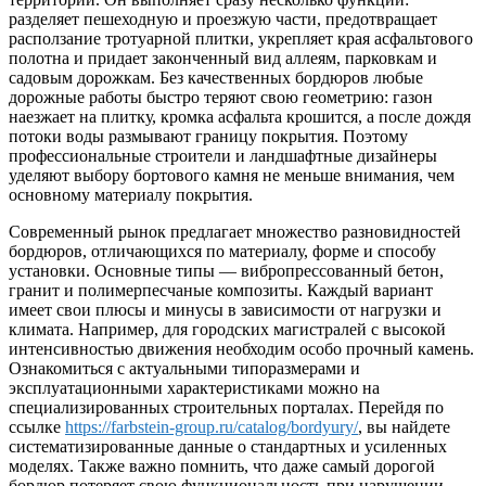
разделяет пешеходную и проезжую части, предотвращает
расползание тротуарной плитки, укрепляет края асфальтового
полотна и придает законченный вид аллеям, парковкам и
садовым дорожкам. Без качественных бордюров любые
дорожные работы быстро теряют свою геометрию: газон
наезжает на плитку, кромка асфальта крошится, а после дождя
потоки воды размывают границу покрытия. Поэтому
профессиональные строители и ландшафтные дизайнеры
уделяют выбору бортового камня не меньше внимания, чем
основному материалу покрытия.
Современный рынок предлагает множество разновидностей
бордюров, отличающихся по материалу, форме и способу
установки. Основные типы — вибропрессованный бетон,
гранит и полимерпесчаные композиты. Каждый вариант
имеет свои плюсы и минусы в зависимости от нагрузки и
климата. Например, для городских магистралей с высокой
интенсивностью движения необходим особо прочный камень.
Ознакомиться с актуальными типоразмерами и
эксплуатационными характеристиками можно на
специализированных строительных порталах. Перейдя по
ссылке
https://farbstein-group.ru/catalog/bordyury/
, вы найдете
систематизированные данные о стандартных и усиленных
моделях. Также важно помнить, что даже самый дорогой
бордюр потеряет свою функциональность при нарушении