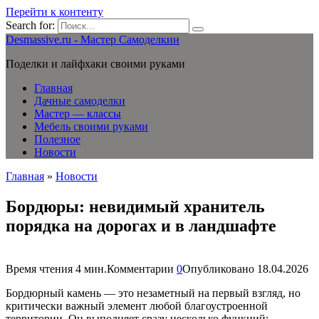
Перейти к контенту
Search for:
Desmassive.ru - Мастер Самоделкин
Поделки и лайфхаки своими руками
Главная
Дачные самоделки
Мастер — классы
Мебель своими руками
Полезное
Новости
Главная
»
Новости
Бордюры: невидимый хранитель
порядка на дорогах и в ландшафте
Время чтения
4 мин.
Комментарии
0
Опубликовано
18.04.2026
Бордюрный камень — это незаметный на первый взгляд, но
критически важный элемент любой благоустроенной
территории. Он выполняет сразу несколько функций: