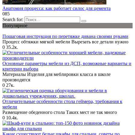
Анатомия процесса: как работает силос для цемента
0
85
Search for:
Популярное
Пошаговая инструкция по перетяжке дивана своими руками
Процесс обтяжки мягкой мебели Вырезать все детали нужно
0
35.2к.
Основные параметры мебели из ДСП, возможные варианты и
критерии выбора
Материалы Изделия для меблировки класса в школе
производятся
0
27к.
Отличительные особенности стола геймера, требования к
мебели
Размещение обеденного стола Таких мест не так много
0
10.4к.
Какие существуют белые шкафы для спальни, советы по