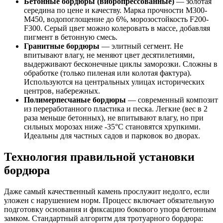
Бетонные бордюры (вибропрессованные)
— золотая
середина по цене и качеству. Марка прочности М300-
М450, водопоглощение до 6%, морозостойкость F200-
F300. Серый цвет можно колеровать в массе, добавляя
пигмент в бетонную смесь.
Гранитные бордюры
— элитный сегмент. Не
впитывают влагу, не меняют цвет десятилетиями,
выдерживают бесконечные циклы заморозки. Сложны в
обработке (только пиленая или колотая фактура).
Используются на центральных улицах исторических
центров, набережных.
Полимерпесчаные бордюры
— современный композит
из переработанного пластика и песка. Легкие (вес в 2
раза меньше бетонных), не впитывают влагу, но при
сильных морозах ниже -35°C становятся хрупкими.
Идеальны для частных садов и парковок во дворах.
Технология правильной установки
бордюра
Даже самый качественный камень прослужит недолго, если
уложен с нарушением норм. Процесс включает обязательную
подготовку основания и фиксацию бокового упора бетонным
замком. Стандартный алгоритм для тротуарного бордюра: