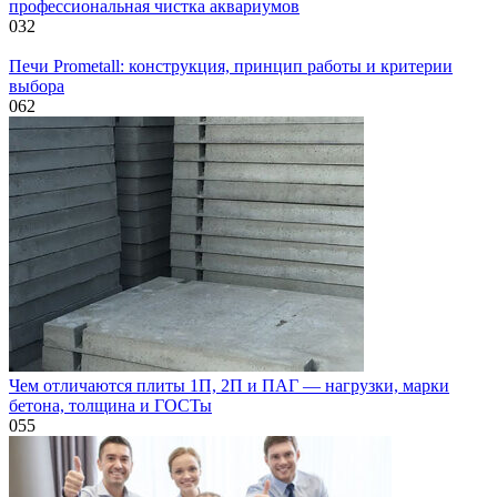
профессиональная чистка аквариумов
0
32
Печи Prometall: конструкция, принцип работы и критерии
выбора
0
62
Чем отличаются плиты 1П, 2П и ПАГ — нагрузки, марки
бетона, толщина и ГОСТы
0
55