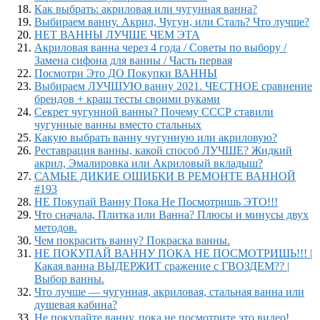
Как выбрать: акриловая или чугунная ванна?
Выбираем ванну. Акрил, Чугун, или Сталь? Что лучше?
НЕТ ВАННЫ ЛУЧШЕ ЧЕМ ЭТА
Акриловая ванна через 4 года / Советы по выбору /
Замена сифона для ванны / Часть первая
Посмотри Это ДО Покупки ВАННЫ
Выбираем ЛУЧШУЮ ванну 2021. ЧЕСТНОЕ сравнение
брендов + краш тесты своими руками
Секрет чугунной ванны? Почему СССР ставили
чугунные ванны вместо стальных
Какую выбрать ванну чугунную или акриловую?
Реставрация ванны, какой способ ЛУЧШЕ? Жидкий
акрил, Эмалировка или Акриловый вкладыш?
САМЫЕ ДИКИЕ ОШИБКИ В РЕМОНТЕ ВАННОЙ
#193
НЕ Покупай Ванну Пока Не Посмотришь ЭТО!!!
Что сначала, Плитка или Ванна? Плюсы и минусы двух
методов.
Чем покрасить ванну? Покраска ванны.
НЕ ПОКУПАЙ ВАННУ ПОКА НЕ ПОСМОТРИШЬ!!! |
Какая ванна ВЫДЕРЖИТ сражение с ГВОЗДЕМ?? |
Выбор ванны.
Что лучше — чугунная, акриловая, стальная ванна или
душевая кабина?
Не покупайте ванну, пока не посмотрите это видео!